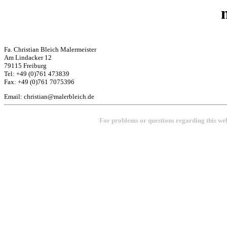
Fa
. Christian Bleich
Malermeister
Am
Lindacker
12
79115 Freiburg
Tel: +49 (0)761 473839
Fax: +49 (0)761 7075396
Email:
christian@malerbleich.de
For problems or questions regarding this we